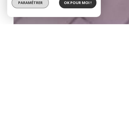
PARAMÉTRER
OK POUR MOI !
a louer - bureaux 110m² - 
description de l'offre