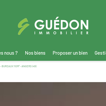
es nous ?
Nos biens
Proposer un bien
Gest
vente immobilier professionnel
- BUREAUX 110M² - ANGERS (49)
location immobilier professionnel