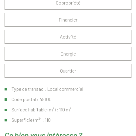
Copropriété
Financier
Activité
Energie
Quartier
Type de transac : Local commercial
Code postal : 49100
Surface habitable (m²) : 110 m²
Superficie (m²) : 110
la ville de angers (49100)
ce bien vous intéresse ?