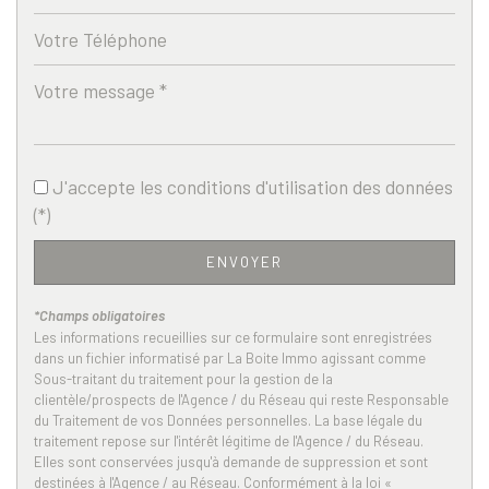
École maternelle
École primaire
Enseignement supérieur
Lycée
J'accepte les conditions d'utilisation des données
Bibliothèque
(*)
Gare ferroviaire
ENVOYER
Bureau de poste
*Champs obligatoires
Presse et Tabac
Les informations recueillies sur ce formulaire sont enregistrées
dans un fichier informatisé par La Boite Immo agissant comme
Sous-traitant du traitement pour la gestion de la
statistiques
clientèle/prospects de l'Agence / du Réseau qui reste Responsable
du Traitement de vos Données personnelles. La base légale du
traitement repose sur l'intérêt légitime de l'Agence / du Réseau.
Nombre d'habitants
149 016
Elles sont conservées jusqu'à demande de suppression et sont
destinées à l'Agence / au Réseau. Conformément à la loi «
Propriétaires (vs. locataires)
31,94 %