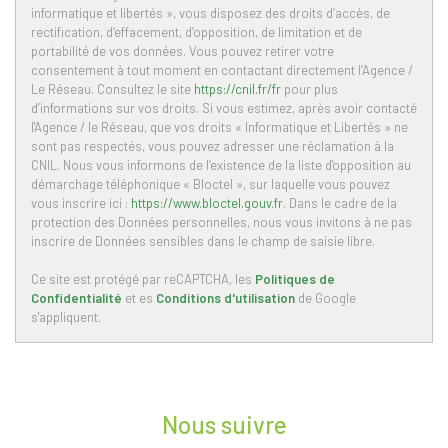
informatique et libertés », vous disposez des droits d’accès, de
Taxe habitation
17,70 %
rectification, d’effacement, d’opposition, de limitation et de
portabilité de vos données. Vous pouvez retirer votre
Taxe foncière
32,98 %
consentement à tout moment en contactant directement l’Agence /
Le Réseau. Consultez le site
https://cnil.fr/fr
pour plus
Habitants de moins de 25 ans
38,38 %
d’informations sur vos droits. Si vous estimez, après avoir contacté
Habitants de 25 à 55 ans
35,47 %
l'Agence / le Réseau, que vos droits « Informatique et Libertés » ne
sont pas respectés, vous pouvez adresser une réclamation à la
Habitants de plus de 55 ans
26,15 %
CNIL. Nous vous informons de l’existence de la liste d'opposition au
démarchage téléphonique « Bloctel », sur laquelle vous pouvez
Nombre d'enfants par famille
0,94
vous inscrire ici :
https://www.bloctel.gouv.fr
. Dans le cadre de la
Familles sans enfant
49,47 %
protection des Données personnelles, nous vous invitons à ne pas
inscrire de Données sensibles dans le champ de saisie libre.
Familles avec 1 ou 2 enfants
9,47 %
Ce site est protégé par reCAPTCHA, les
Politiques de
Maisons
23,13 %
Confidentialité
et es
Conditions d'utilisation
de Google
Appartements
76,87 %
s'appliquent.
Familles avec 3 enfants
7,20 %
Nous suivre