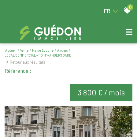
0
FR
Accueil
Vente
Maine Et Loire
Angers
LOCAL COMMERCIAL - 110 M² - ANGERS GARE
Retour aux résultats
Référence :
3 800 € / mois