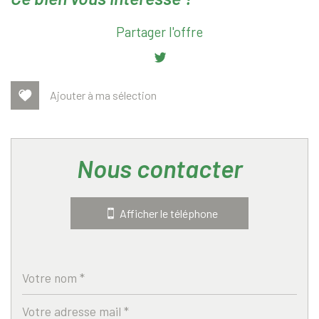
+
Partager l'offre
−
Ajouter à ma sélection
nous contacter
Afficher le téléphone
Leaflet
|
©
Jawg
Maps
|
© OpenStreetMap
Bar
Cinéma
Collège